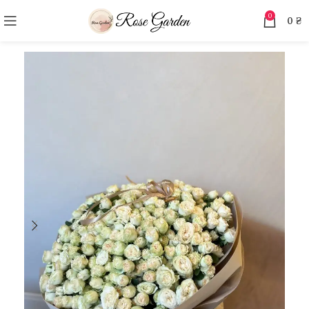
0
0
₴