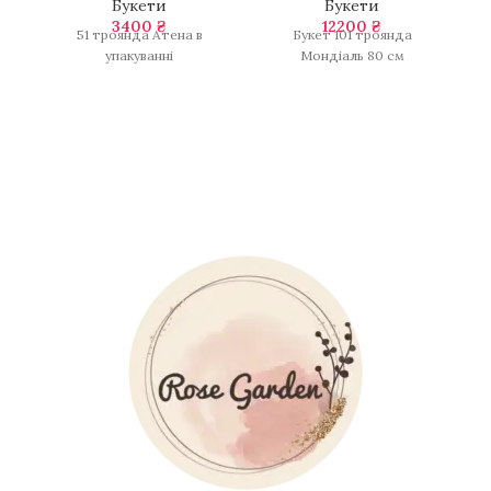
Букети
Букети
3400
₴
12200
₴
51 троянда Атена в
Букет 101 троянда
Бу
упакуванні
Мондіаль 80 см