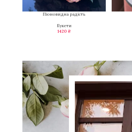
Піоновидна радість
ДОДАТИ В КОШИК
ДОДАТИ 
Букети
1420
₴