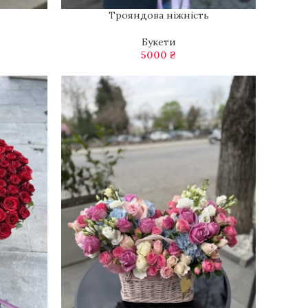
Трояндова ніжність
ДОДАТИ В КОШИК
Букети
5000
₴