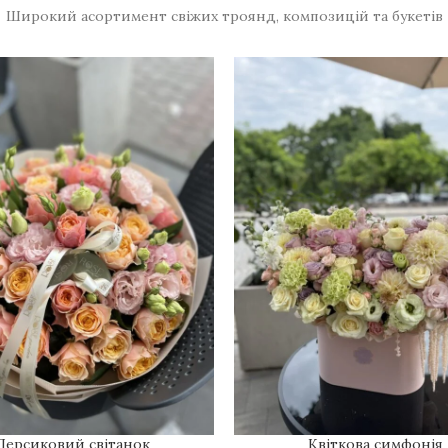
Широкий асортимент свіжих троянд, композицій та букетів
Персиковий світанок
Квіткова симфонія
В КОШИК
ДОДАТИ В КОШИК