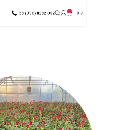
0
+38 (050) 8282 082
0
₴