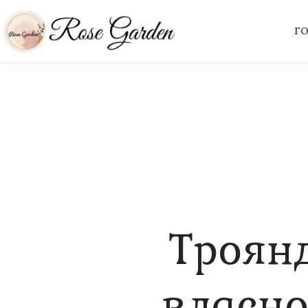
Г
Троян
власно