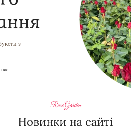
ання
букети з
 нас
Rose Garden
Новинки на сайті