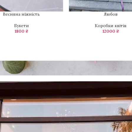
Весняна ніжність
Любов
В КОШИК
ДОДАТИ В КОШИК
Букети
Коробки квітів
1800
₴
12000
₴