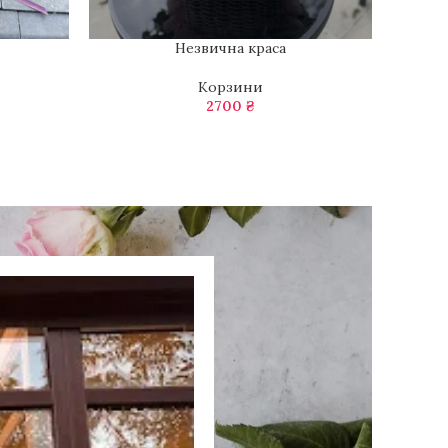
Незвична краса
ДОДАТИ В КОШИК
Корзини
2700
₴