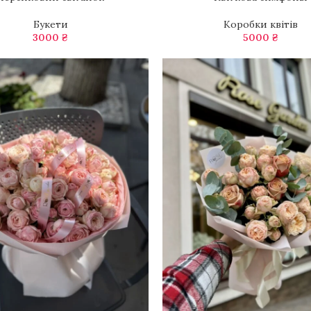
Букети
Коробки квітів
3000
₴
5000
₴