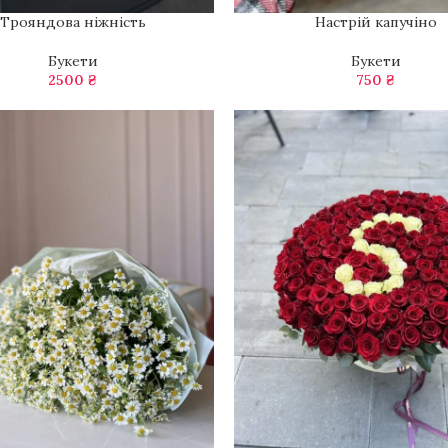
Трояндова ніжність
Настрій капучіно
В КОШИК
ДОДАТИ В КОШИК
Букети
Букети
2500
₴
750
₴