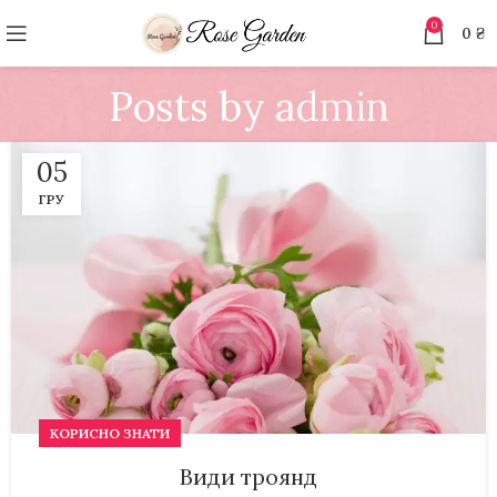
0
0
₴
Posts by
admin
05
ГРУ
КОРИСНО ЗНАТИ
Види троянд