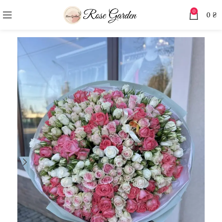
0
0
₴