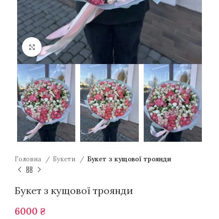
Натисніть для збільшення
Головна
Букети
Букет з кущової троянди
Букет з кущової троянди
6000
₴