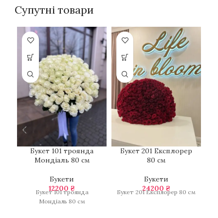
Супутні товари
Букет 101 троянда
Букет 201 Експлорер
Б
Мондіаль 80 см
80 см
Букети
Букети
12200
₴
24200
₴
Букет 101 троянда
Букет 201 Експлорер 80 см
Бу
Мондіаль 80 см