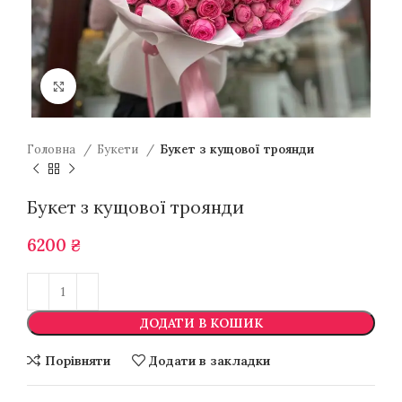
Натисніть для збільшення
Головна
Букети
Букет з кущової троянди
Букет з кущової троянди
6200
₴
ДОДАТИ В КОШИК
Порівняти
Додати в закладки