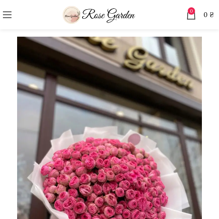
0
0
₴