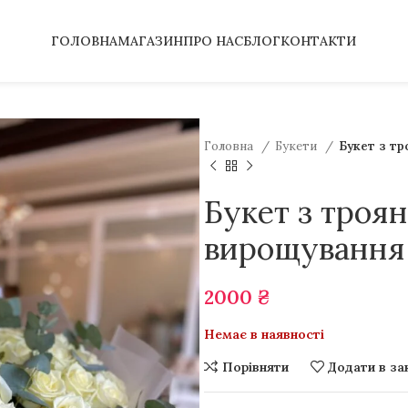
ГОЛОВНА
МАГАЗИН
ПРО НАС
БЛОГ
КОНТАКТИ
Головна
Букети
Букет з тр
Букет з троя
вирощування
2000
₴
Немає в наявності
Порівняти
Додати в за