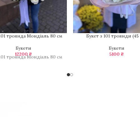
Букет з 101 троянди (45
101 троянда Мондіаль 80 см
Букети
Букети
5100
₴
12200
₴
101 троянда Мондіаль 80 см