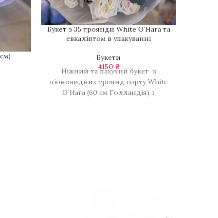
Букет з 35 троянди White O`Hara та
евкаліптом в упакуванні
 см)
Буке
Букети
4150
₴
Ніжний та пахучий букет з
піоновидних троянд сорту White
O`Hara (60 см Голландія) з
додаванням евкаліпту в гарному
упакуванні