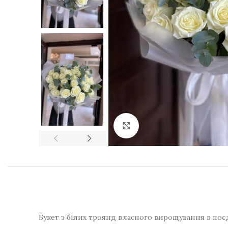
Натисніть для збільшення
Букет з білих троянд власного вирощування в поєд