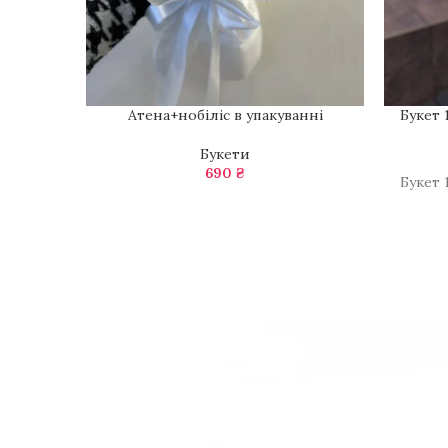
Атена+нобіліс в упакуванні
Букет 
Букети
690
₴
Букет 