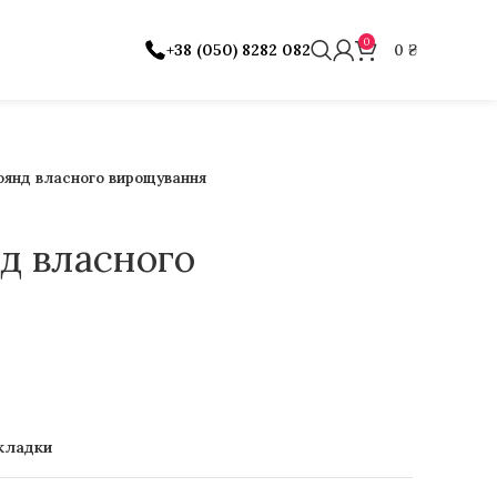
0
+38 (050) 8282 082
0
₴
оянд власного вирощування
нд власного
кладки