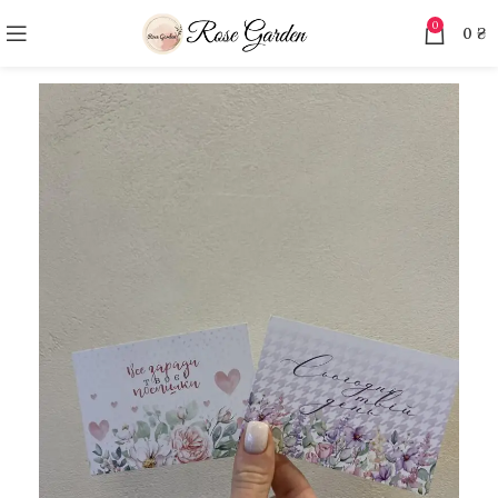
0
0
₴