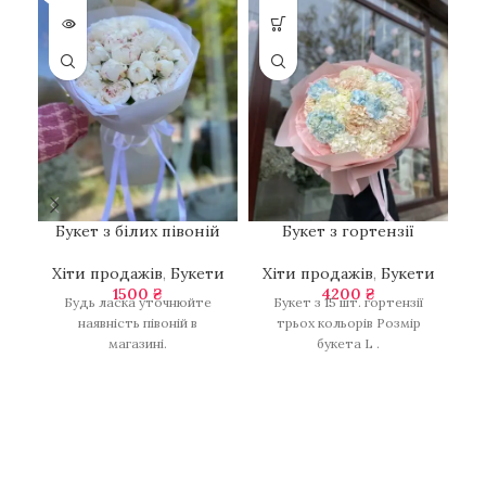
Букет з білих півоній
Букет з гортензії
Хіти продажів
,
Букети
Хіти продажів
,
Букети
1500
₴
4200
₴
Х
Будь ласка уточнюйте
Букет з 15 шт. гортензії
наявність півоній в
трьох кольорів Розмір
магазині.
букета L .
ні
тр