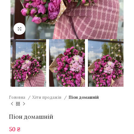
Натисніть для збільшення
Головна
Хіти продажів
Піон домашній
Піон домашній
50
₴