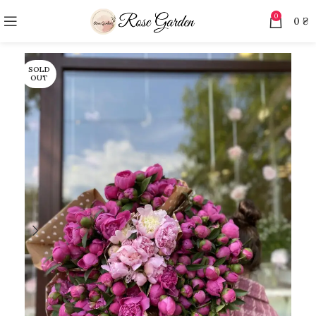
0
0
₴
SOLD
OUT