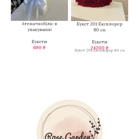
Атена+нобіліс в
Букет 201 Експлорер
упакуванні
80 см
Букети
Букети
690
₴
24200
₴
Б
Букет 201 Експлорер 80 см