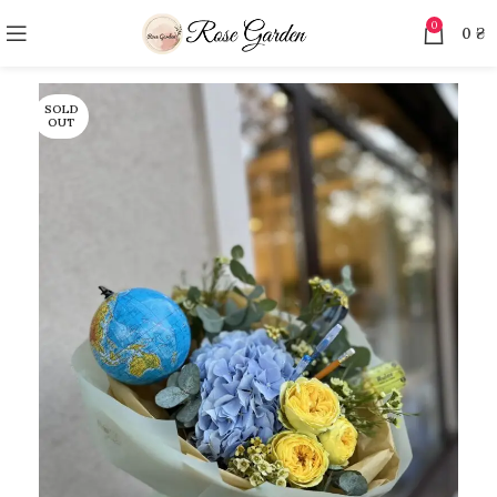
0
0
₴
SOLD
OUT