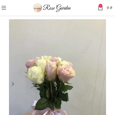
0
0
₴