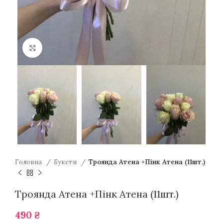
Натисніть для збільшення
Головна
Букети
Троянда Атена +Пінк Атена (11шт.)
Троянда Атена +Пінк Атена (11шт.)
490
₴