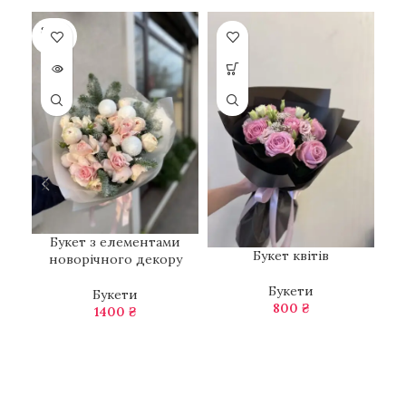
SOLD
OUT
Букет з елементами
Б
Букет квітів
новорічного декору
Букети
Букети
800
₴
1400
₴