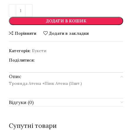
ДОДАТИ В КОШИК
Порівняти
Додати в закладки
Категорія:
Букети
Поділитися:
Опис
Троянда Атена +Пінк Атена (11шт.)
Відгуки (0)
Супутні товари