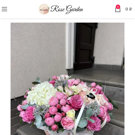
0
0
₴