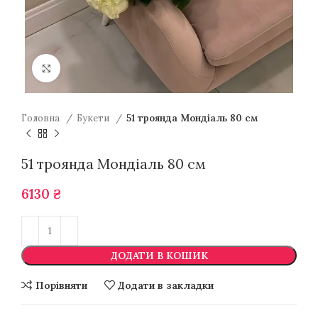
Натисніть для збільшення
Головна
Букети
51 троянда Мондіаль 80 см
51 троянда Мондіаль 80 см
6130
₴
ДОДАТИ В КОШИК
Порівняти
Додати в закладки