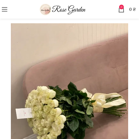
0
0
₴