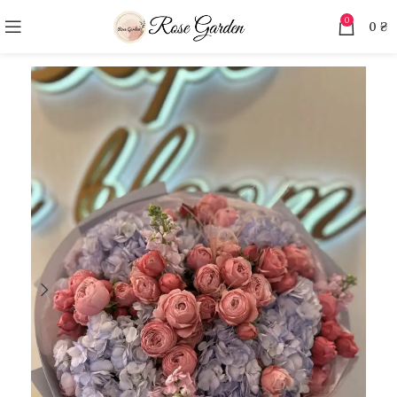
0
0
₴