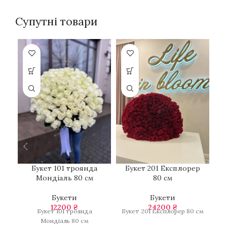
Супутні товари
Букет 101 троянда
Букет 201 Експлорер
Мондіаль 80 см
80 см
Букети
Букети
12200
₴
24200
₴
Б
Букет 101 троянда
Букет 201 Експлорер 80 см
Мондіаль 80 см