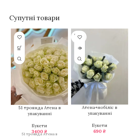
Супутні товари
SOLD
OUT
Атена+нобіліс в
51 троянда Атена в
упакуванні
упакуванні
Букети
Букети
690
₴
3400
₴
51 троянда Атена в
Н