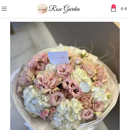
0
0
₴