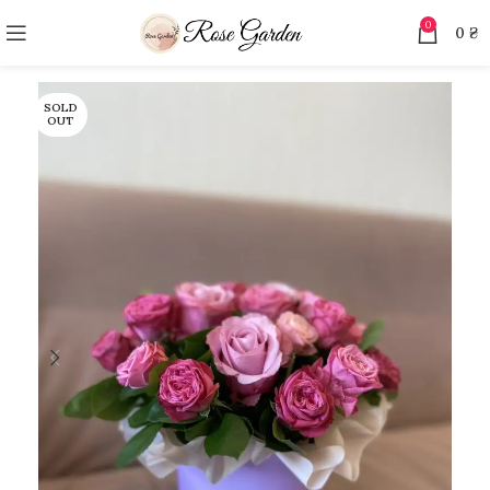
0
0
₴
SOLD
OUT