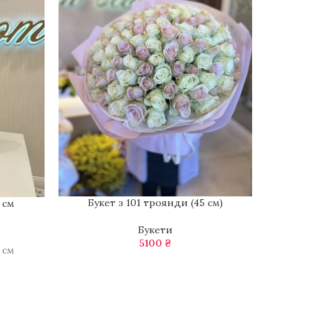
Букет з 101 троянди (45 см)
Букет
 см
Букети
5100
₴
 см