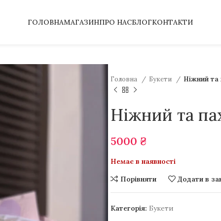
ГОЛОВНА
МАГАЗИН
ПРО НАС
БЛОГ
КОНТАКТИ
Головна
Букети
Ніжний та 
Ніжний та па
5000
₴
Немає в наявності
Порівняти
Додати в за
Категорія:
Букети