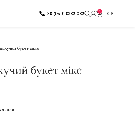
0
+38 (050) 8282 082
0
₴
пахучий букет мікс
хучий букет мікс
кладки