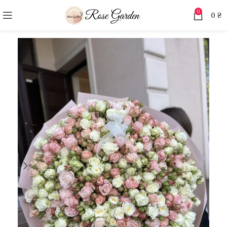
0
0
₴