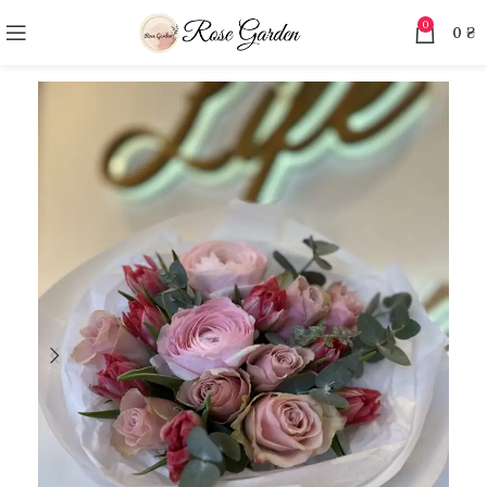
0
0
₴