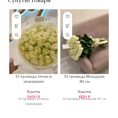
Супутні товари
51 троянда Атена в
51 троянда Мондіаль
упакуванні
80 см
Букети
Букети
3400
₴
6130
₴
51 троянда Атена в
51 троянда Мондіаль 80 см
Н
упакуванні
пі
Г