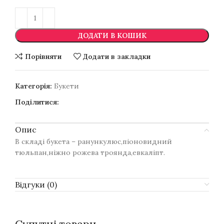
ДОДАТИ В КОШИК
Порівняти
Додати в закладки
Категорія:
Букети
Поділитися:
Опис
В складі букета – ранункулюс,піоновидний
тюльпан,ніжно рожева троянда,евкаліпт.
Відгуки (0)